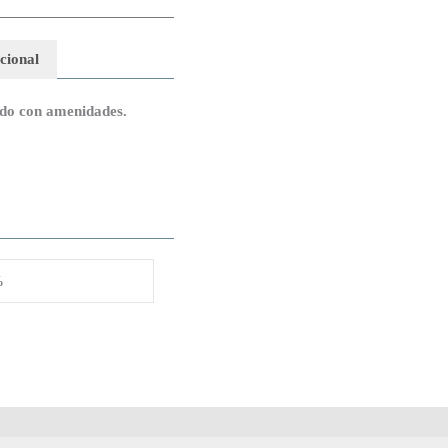
cional
ado con amenidades.
%