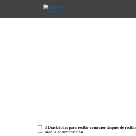
Ir
al
contenido
5 Días hábiles para recibir contrator después de recibi
toda la documentación