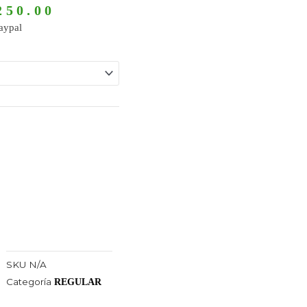
Rango
250.00
de
aypal
precios:
desde
$85,750.00
hasta
$110,250.00
SKU
N/A
Categoría
REGULAR