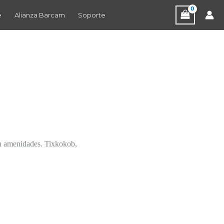
e
Alianza Barcam
Soporte
on amenidades. Tixkokob,