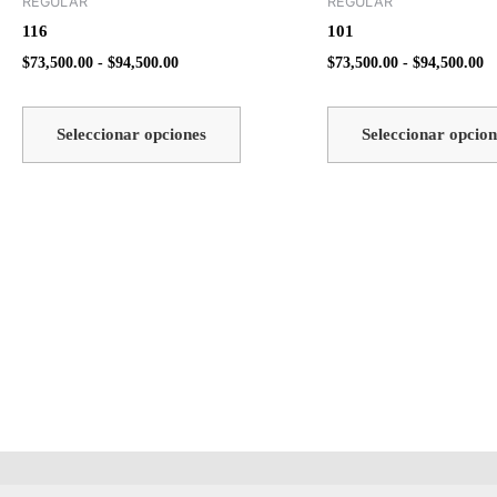
REGULAR
REGULAR
tiene
desde
d
116
101
$73,500.00
$7
múltiples
hasta
ha
$
73,500.00
-
$
94,500.00
$
73,500.00
-
$
94,500.00
variantes.
$94,500.00
$9
Las
opciones
Seleccionar opciones
Seleccionar opcion
se
pueden
elegir
en
la
página
de
producto