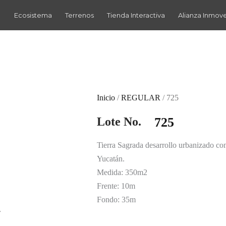
Ecosistema
Terrenos
Tienda Interactiva
Alianza Inmov
Inicio
/
REGULAR
/ 725
Lote No.
725
Tierra Sagrada desarrollo urbanizado c
Yucatán.
Medida: 350m2
Frente: 10m
Fondo: 35m
r