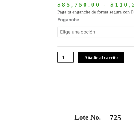
$
85,750.00
-
$
110,
Paga tu enganche de forma segura con P
725
Enganche
cantidad
Añadir al carrito
Lote No.
725
ango
Este
e
producto
ecios: