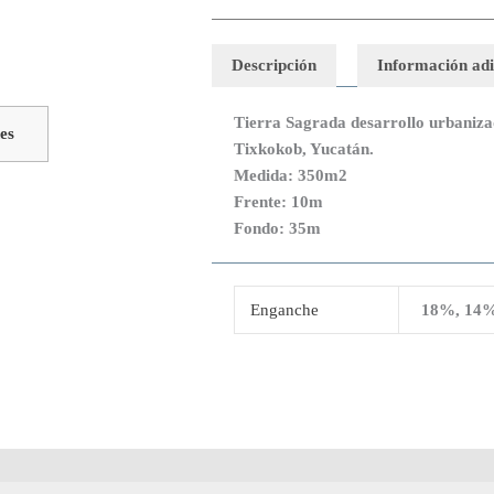
tiene
esde
3,500.00
múltiples
sta
Descripción
Información adi
variantes.
4,500.00
Las
Tierra Sagrada desarrollo urbaniz
opciones
es
Tixkokob, Yucatán.
se
Medida: 350m2
pueden
Frente: 10m
elegir
Fondo: 35m
en
la
página
de
Enganche
18%, 14
producto