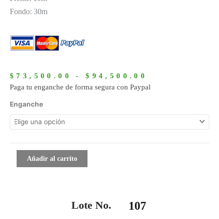
Fondo: 30m
Rango
de
$
73,500.00
-
$
94,500.00
precios:
Paga tu enganche de forma segura con Paypal
desde
107
Enganche
$73,500.00
cantidad
hasta
$94,500.00
Añadir al carrito
Lote No.
107