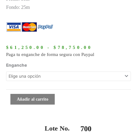
Fondo: 25m
Rango
de
$
61,250.00
-
$
78,750.00
precios:
Paga tu enganche de forma segura con Paypal
desde
700
Enganche
$61,250.00
cantidad
hasta
$78,750.00
Añadir al carrito
Lote No.
700