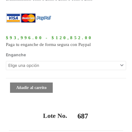
Rango
de
$
93,996.00
-
$
120,852.00
precios:
Paga tu enganche de forma segura con Paypal
desde
687
Enganche
$93,996.00
cantidad
hasta
$120,852.0
Añadir al carrito
Lote No.
687