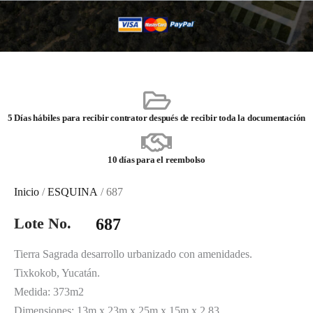
5 Días hábiles para recibir contrator después de recibir toda la documentación
10 días para el reembolso
Inicio
/
ESQUINA
/ 687
Lote No.
687
Tierra Sagrada desarrollo urbanizado con amenidades.
Tixkokob, Yucatán.
Medida: 373m2
Dimensiones: 13m x 23m x 25m x 15m x 2.83