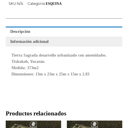
SKU
N/A
Categoría
ESQUINA
Descripción
Información adicional
Tierra Sagrada desarrollo urbanizado con amenidades.
Tixkokob, Yucatán.
Medida: 373m2
Dimensiones: 13m x 23m x 25m x 15m x 2.83
Productos relacionados
Rango
Rango
Este
Este
de
de