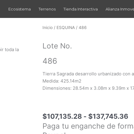
Ecosistema
Terrenos
Tienda Interactiva
Alianza Inmov
Inicio
/
ESQUINA
/ 486
Lote No.
ir toda la
486
Tierra Sagrada desarrollo urbanizado con 
Medida: 425.14m2
Dimensiones: 28.54m x 3.08m x 9.39m x 1
R
$
107,135.28
-
$
137,745.36
d
Paga tu enganche de form
p