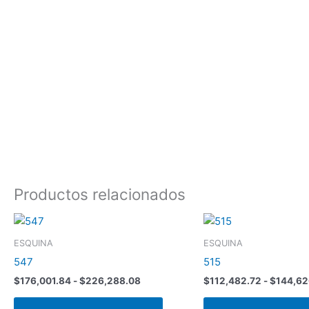
Productos relacionados
Rango
Este
de
producto
precios:
ESQUINA
ESQUINA
tiene
desde
547
515
$176,001.84
múltiples
hasta
$
176,001.84
-
$
226,288.08
$
112,482.72
-
$
144,62
variantes.
$226,288.08
Las