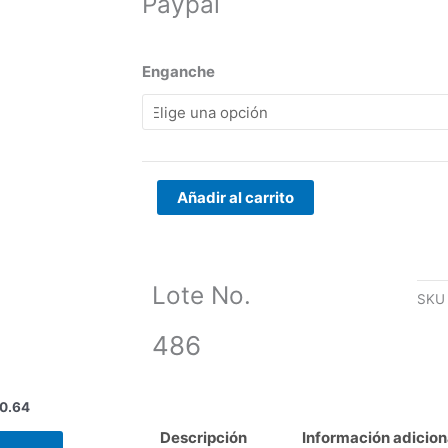
Paypal
d
$
h
486
Enganche
$
cantidad
Añadir al carrito
Lote No.
SK
Rango
Este
de
486
producto
precios:
tiene
desde
$112,482.72
múltiples
hasta
0.64
variantes.
$144,620.64
Descripción
Información adicion
Las