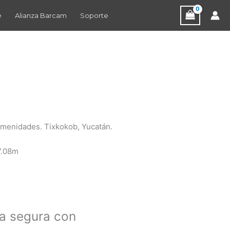
e
Alianza Barcam
Soporte
amenidades. Tixkokob, Yucatán.
7.08m
ango
e
a segura con
recios: