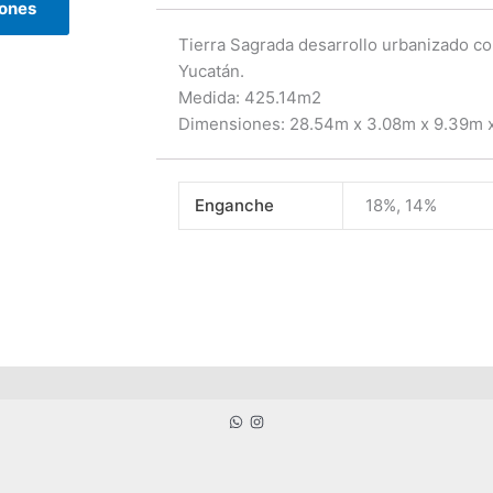
iones
opciones
se
Tierra Sagrada desarrollo urbanizado c
pueden
Yucatán.
elegir
Medida: 425.14m2
en
Dimensiones: 28.54m x 3.08m x 9.39m 
la
página
de
Enganche
18%, 14%
producto