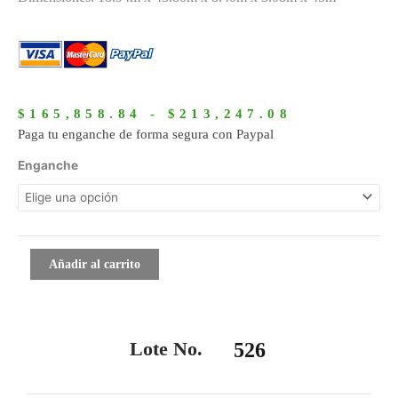
Rango
de
$
165,858.84
-
$
213,247.08
precios:
Paga tu enganche de forma segura con Paypal
desde
526
Enganche
$165,858.
cantidad
hasta
$213,247.
Añadir al carrito
Lote No.
526