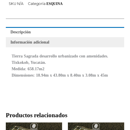
SKU
N/A
Categoría
ESQUINA
Descripción
Información adicional
Tierra Sagrada desarrollo urbanizado con amenidades.
Tixkokob, Yucatán.
Medida: 658.17m2
Dimensiones: 18.94m x 43.80m x 8.40m x 3.08m x 45m
Productos relacionados
Rango
Rango
Este
Este
de
de