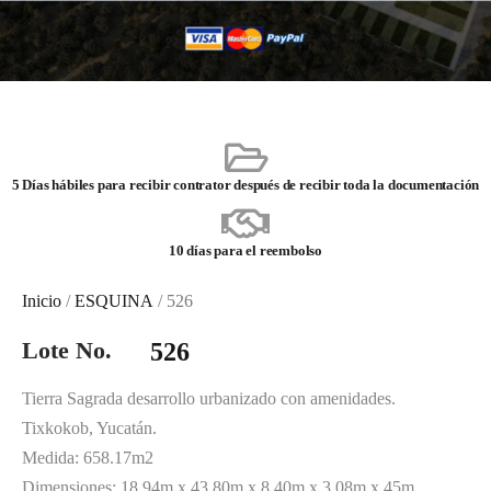
5 Días hábiles para recibir contrator después de recibir toda la documentación
10 días para el reembolso
Inicio
/
ESQUINA
/ 526
Lote No.
526
Tierra Sagrada desarrollo urbanizado con amenidades.
Tixkokob, Yucatán.
Medida: 658.17m2
Dimensiones: 18.94m x 43.80m x 8.40m x 3.08m x 45m