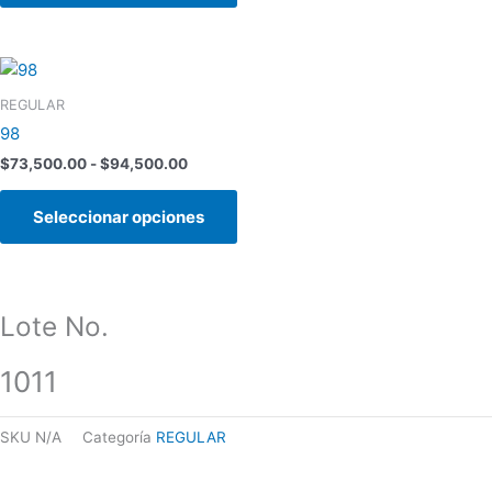
se
pueden
Rango
Este
elegir
de
producto
en
precios:
REGULAR
tiene
la
desde
98
$73,500.00
múltiples
página
hasta
$
73,500.00
-
$
94,500.00
variantes.
de
$94,500.00
Las
producto
Seleccionar opciones
opciones
se
pueden
elegir
Lote No.
en
la
1011
página
de
producto
SKU
N/A
Categoría
REGULAR