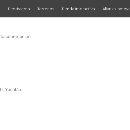
Ecosistema
Terrenos
Tienda Interactiva
Alianza Inmov
a documentación
b, Yucatán.