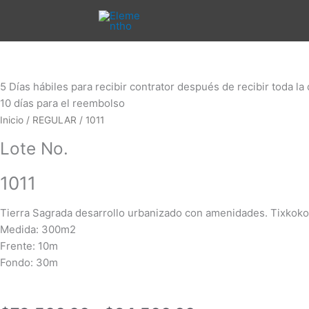
Ir
al
contenido
Rango
1011
de
cantidad
precios:
5 Días hábiles para recibir contrator después de recibir toda l
desde
10 días para el reembolso
$73,500.00
Inicio
/
REGULAR
/ 1011
hasta
Lote No.
$94,500.00
1011
Tierra Sagrada desarrollo urbanizado con amenidades. Tixkoko
Medida: 300m2
Frente: 10m
Fondo: 30m