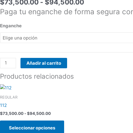
$
73,500.00
-
$
94,500.00
Paga tu enganche de forma segura co
Enganche
Añadir al carrito
Productos relacionados
Rango
Este
de
producto
precios:
REGULAR
tiene
desde
112
$73,500.00
múltiples
hasta
$
73,500.00
-
$
94,500.00
variantes.
$94,500.00
Las
Seleccionar opciones
opciones