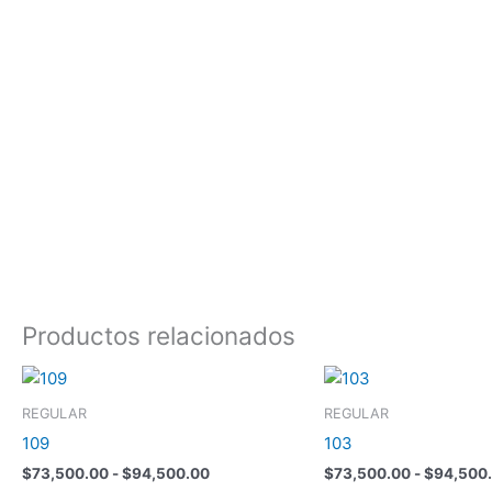
Productos relacionados
Rango
Este
de
producto
precios:
REGULAR
REGULAR
tiene
desde
109
103
$73,500.00
múltiples
hasta
$
73,500.00
-
$
94,500.00
$
73,500.00
-
$
94,500
variantes.
$94,500.00