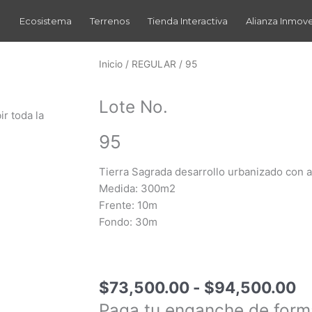
Ecosistema
Terrenos
Tienda Interactiva
Alianza Inmov
Inicio
/
REGULAR
/ 95
Lote No.
ir toda la
95
Tierra Sagrada desarrollo urbanizado con 
Medida: 300m2
Frente: 10m
Fondo: 30m
R
$
73,500.00
-
$
94,500.00
d
Paga tu enganche de form