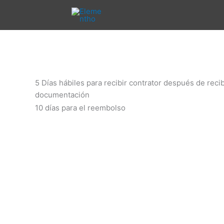
Ir
al
contenido
5 Días hábiles para recibir contrator después de recib
documentación
10 días para el reembolso