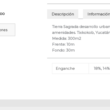
tiene
desde
$73,500.00
múltiples
hasta
Descripción
Información
.00
variantes.
$94,500.00
Las
Tierra Sagrada desarrollo urba
opciones
iones
amenidades. Tixkokob, Yucatán
se
Medida: 300m2
pueden
Frente: 10m
elegir
Fondo: 30m
en
la
página
Enganche
18%, 14%
de
producto