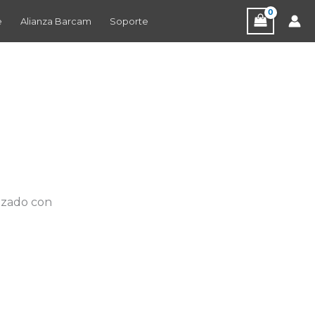
e
Alianza Barcam
Soporte
izado con