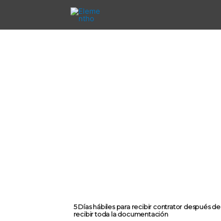
Ir
al
contenido
5 Días hábiles para recibir contrator después de
recibir toda la documentación