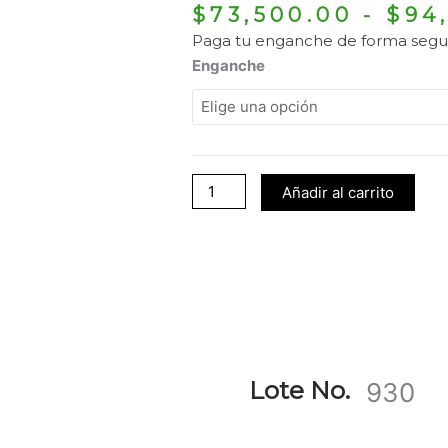
$
73,500.00
-
$
94
Paga tu enganche de forma segu
930
Enganche
cantidad
Añadir al carrito
Lote No.
930
Rango
Este
de
producto
precios: