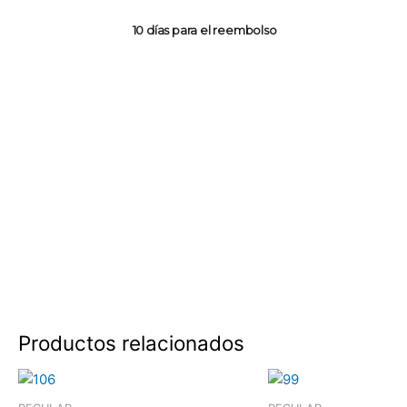
10 días para el reembolso
Productos relacionados
Rango
Este
de
producto
precios: