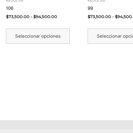
REGULAR
REGULAR
tiene
desde
106
99
$73,500.00
múltiples
hasta
$
73,500.00
-
$
94,500.00
$
73,500.00
-
$
94,500
variantes.
$94,500.00
Las
opciones
Seleccionar opciones
Seleccionar opc
se
pueden
elegir
en
la
página
de
producto