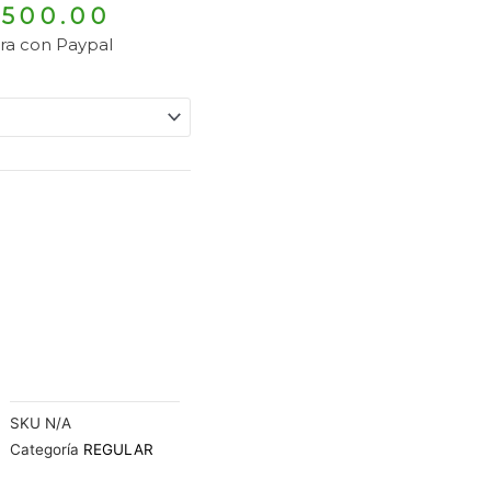
Rango
,500.00
de
ra con Paypal
precios:
desde
$73,500.00
hasta
$94,500.00
SKU
N/A
Categoría
REGULAR