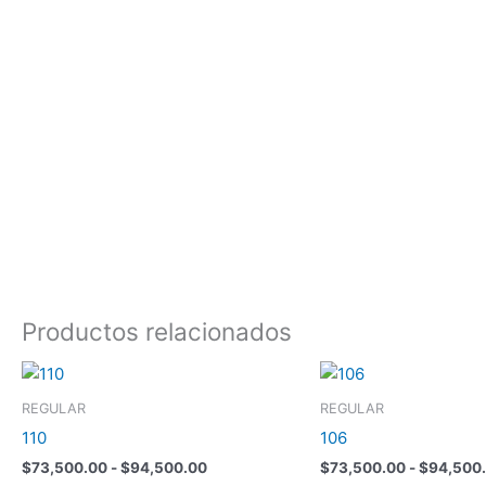
Productos relacionados
Rango
Este
de
producto
precios:
REGULAR
REGULAR
tiene
desde
110
106
$73,500.00
múltiples
hasta
$
73,500.00
-
$
94,500.00
$
73,500.00
-
$
94,500
variantes.
$94,500.00