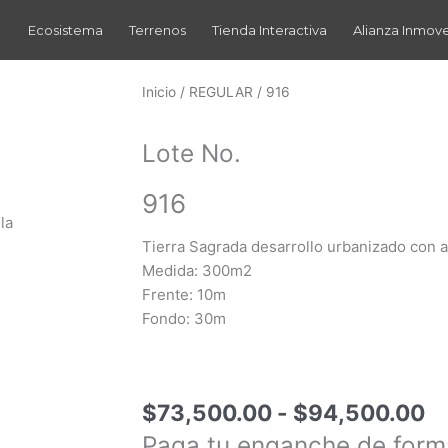
Ecosistema
Terrenos
Tienda Interactiva
Alianza Inmov
Inicio
/
REGULAR
/ 916
Lote No.
916
la
Tierra Sagrada desarrollo urbanizado con 
Medida: 300m2
Frente: 10m
Fondo: 30m
R
$
73,500.00
-
$
94,500.00
d
Paga tu enganche de form