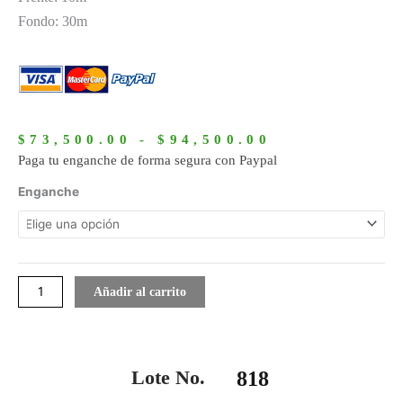
Fondo: 30m
Rango
de
$
73,500.00
-
$
94,500.00
precios:
Paga tu enganche de forma segura con Paypal
desde
818
Enganche
$73,500.00
cantidad
hasta
$94,500.00
Añadir al carrito
Lote No.
818