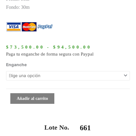
Fondo: 30m
Rango
de
$
73,500.00
-
$
94,500.00
precios:
Paga tu enganche de forma segura con Paypal
desde
661
Enganche
$73,500.00
cantidad
hasta
$94,500.00
Añadir al carrito
Lote No.
661