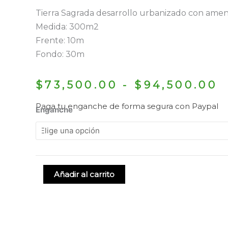
Tierra Sagrada desarrollo urbanizado con amen
Medida: 300m2
Frente: 10m
Fondo: 30m
$
73,500.00
-
$
94,500.00
Paga tu enganche de forma segura con Paypal
Enganche
Añadir al carrito