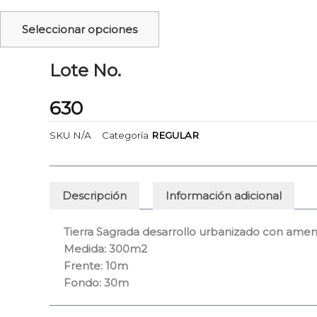
Las
opciones
Seleccionar opciones
se
pueden
Lote No.
elegir
en
630
la
página
SKU
N/A
Categoría
REGULAR
de
producto
Descripción
Información adicional
Tierra Sagrada desarrollo urbanizado con amen
Medida: 300m2
Frente: 10m
Fondo: 30m