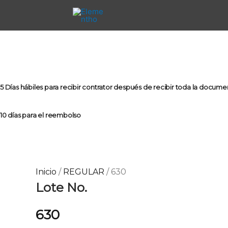
Ir
al
contenido
R
630
d
cantidad
p
5 Días hábiles para recibir contrator después de recibir toda la docum
d
$
10 días para el reembolso
h
$
Inicio
/
REGULAR
/ 630
Lote No.
630