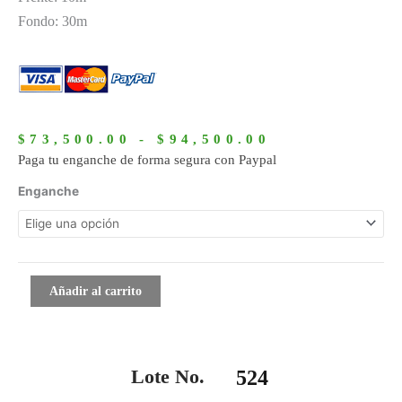
Fondo: 30m
Rango
de
$
73,500.00
-
$
94,500.00
precios:
Paga tu enganche de forma segura con Paypal
desde
524
Enganche
$73,500.00
cantidad
hasta
$94,500.00
Añadir al carrito
Lote No.
524