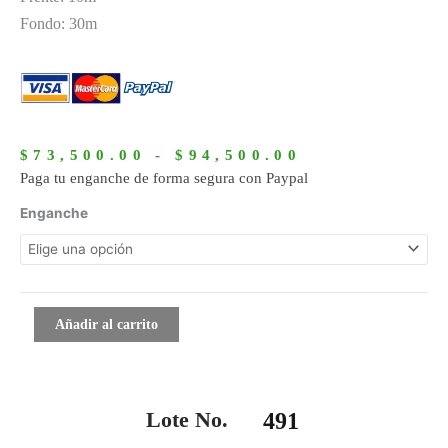
Fondo: 30m
Rango
de
$
73,500.00
-
$
94,500.00
precios:
Paga tu enganche de forma segura con Paypal
desde
491
Enganche
$73,500.00
cantidad
hasta
$94,500.00
Añadir al carrito
Lote No.
491