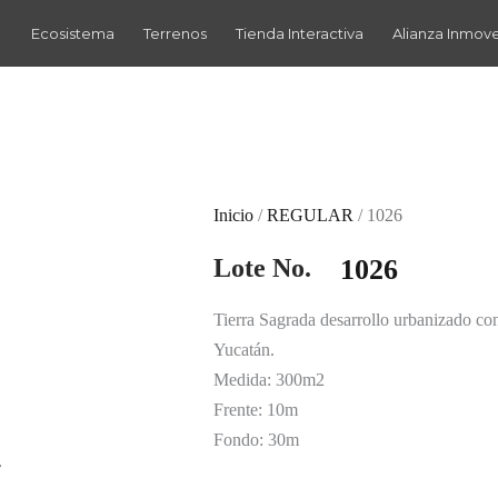
Ecosistema
Terrenos
Tienda Interactiva
Alianza Inmov
Inicio
/
REGULAR
/ 1026
Lote No.
1026
Tierra Sagrada desarrollo urbanizado c
Yucatán.
Medida: 300m2
Frente: 10m
Fondo: 30m
r