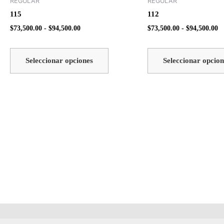
REGULAR
REGULAR
tiene
desde
d
115
112
$73,500.00
$7
múltiples
hasta
ha
$
73,500.00
-
$
94,500.00
$
73,500.00
-
$
94,500.00
variantes.
$94,500.00
$9
Las
opciones
Seleccionar opciones
Seleccionar opcion
se
pueden
elegir
en
la
página
de
producto