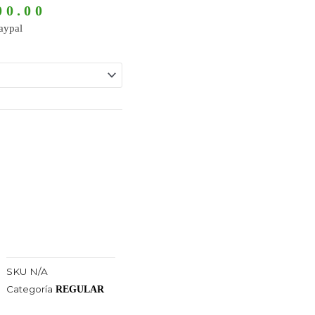
Rango
00.00
de
aypal
precios:
desde
$73,500.00
hasta
$94,500.00
SKU
N/A
Categoría
REGULAR