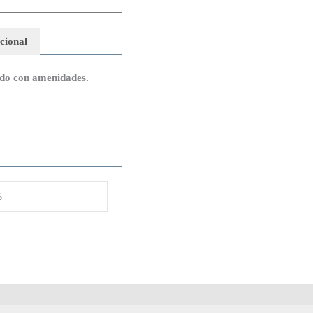
cional
ado con amenidades.
%