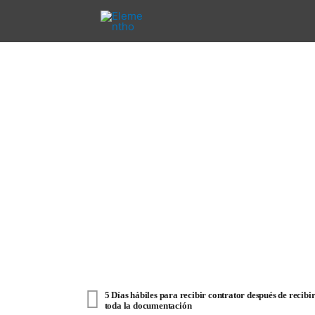
Ir
al
contenido
5 Días hábiles para recibir contrator después de recibi
toda la documentación