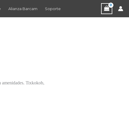
e
Alianza Barcam
Soporte
on amenidades. Tixkokob,