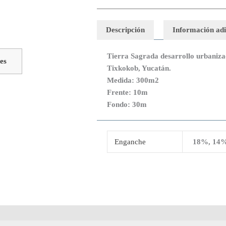
tiene
esde
3,500.00
múltiples
sta
Descripción
Información adi
variantes.
4,500.00
Las
Tierra Sagrada desarrollo urbaniz
opciones
es
Tixkokob, Yucatán.
se
Medida: 300m2
pueden
Frente: 10m
elegir
Fondo: 30m
en
la
página
de
Enganche
18%, 14
producto