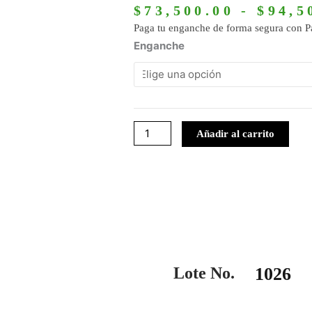
$
73,500.00
-
$
94,5
Paga tu enganche de forma segura con P
1026
Enganche
cantidad
Añadir al carrito
Lote No.
1026
ango
Este
e
producto
ecios: